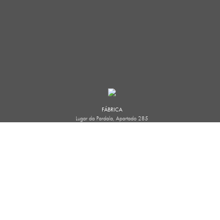
FÁBRICA
Lugar da Pardala, Apartado 285
3880-728 São João de Ovar
PORTUGAL
T. (+351) 256 580 680
(Chamada para a rede fixa nacional)
info@ovargado.pt
www.ovargado.pt
GPS:
45º 45′ 09.9”N