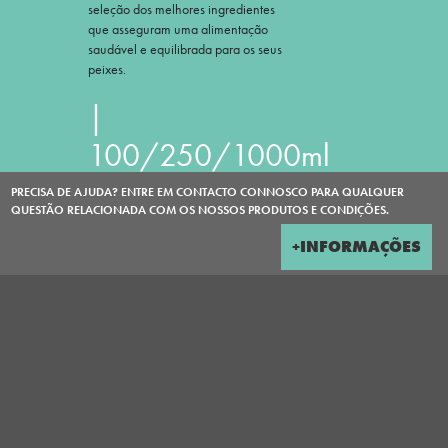
seleção dos melhores ingredientes
que asseguram uma alimentação
saudável e equilibrada para os seus
peixes.
|
100/250/1000ml
|
PRECISA DE AJUDA? ENTRE EM CONTACTO CONNOSCO PARA QUALQUER
QUESTÃO RELACIONADA COM OS NOSSOS PRODUTOS E CONDIÇÕES.
+INFORMAÇÕES